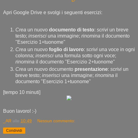
Apri Google Drive e svolgi i seguenti esercizi:
Crea
un nuovo
documento di testo
:
scrivi
un breve
testo;
inserisci
una immagine;
rinomina
il documento
"Esercizio 1+tuonome"
Crea
un nuovo
foglio di lavoro
:
scrivi
una voce in ogni
colonna;
inserisci
una formula sotto ogni voce;
rinomina
il documento "Esercizio 2+tuonome"
Crea
un nuovo documento
presentazione
:
scrivi
un
breve testo;
inserisci
una immagine;
rinomina
il
documento "Esercizio 1+tuonome"
[tempo 10 minuti]
Buon lavoro! :-)
_AR
alle
10:49
Nessun commento:
Condividi