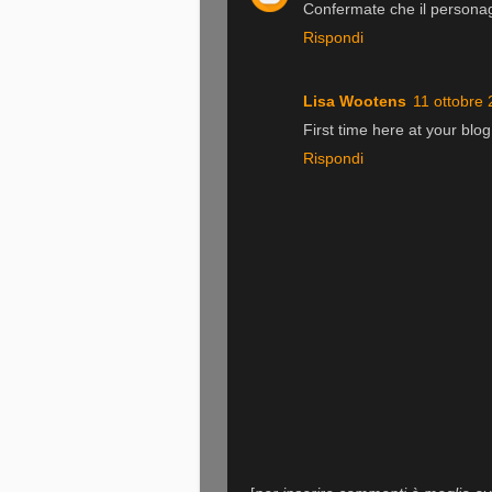
Confermate che il personagg
Rispondi
Lisa Wootens
11 ottobre 
First time here at your blo
Rispondi