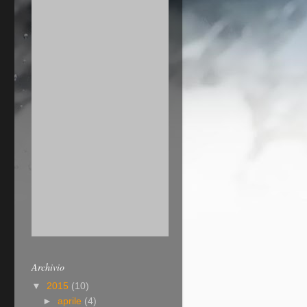
Archivio
▼
2015
(10)
►
aprile
(4)