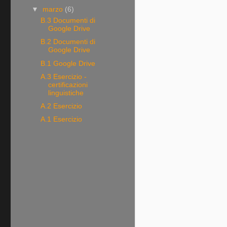
▼
marzo
(6)
B.3 Documenti di
Google Drive
B.2 Documenti di
Google Drive
B.1 Google Drive
A.3 Esercizio -
certificazioni
linguistiche
A.2 Esercizio
A.1 Esercizio